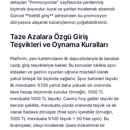
detayları “Promosyonlar” sayfasında yenilenmiş
biçimde duyurulur; kural ve şartları incelemek elzemdir.
Güncel **bettilt giriş** adresinden bu promosyon
dünyasına ulaşarak kazançlarınızı çoğaltabilirsiniz.
Taze Azalara Özgü Giriş
Teşvikleri ve Oynama Kuralları
Platform, yeni katılımcılarını ilk depozitolarıyla ile beraber
cazip giriş teşvikleriyle bekler. Bu bonuslar sıklıkla spor
iddaaları ve gazino oyunları uğruna müstakil olarak
yahut birleşik bir biçimde sağlanır. Spor bahisleri teşviki
ilk mevduatın %100 yahut daha yüksek bir oranında
ilave hesap biçiminde sunulur (örneğin, 1000 TL
mevduata 1000 TL teşvik). Casino hoş geldin teşviki de
benzer şekilde, mevduata yüzde oranında teşvik ve ek
olarak bedava dönüşler (free spin) içerebilir (örneğin,
1000 TL mevduata %100 teşvik + 50 free spin). Bu
ikramiyeler, siteyi incelemek üzere mükemmel bir