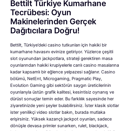
Bettilt Türkiye Kumarhane
Tecrübesi: Oyun
Makinelerinden Gerçek
Dağıtıcılara Doğru!
Bettilt, Türkiye’deki casino tutkunları için hakiki bir
kumarhane havasını evinize getiriyor. Yüzlerce çeşitli
slot oyunundan jackpotlara, strateji gerektiren masa
oyunlarından hakiki krupiyelerle canlı casino masalarına
kadar kapsamlı bir eğlence yelpazesi sağlanır. Casino
bölümü, NetEnt, Microgaming, Pragmatic Play,
Evolution Gaming gibi sektörün saygın üreticilerinin
oyunlarıyla üstün grafik kalitesi, kesintisiz oynanış ve
dürüst sonuçlar temin eder. Bu farklılık sayesinde her
ziyaretinizde yeni şeyler bulabilirsiniz. İster klasik slotlar
ister yenilikçi video slotlar bakın, burada mutlaka
erişirsiniz. Yüksek kazançlı jackpot oyunları, sadece
dönüşle devasa primler sunarken, rulet, blackjack,