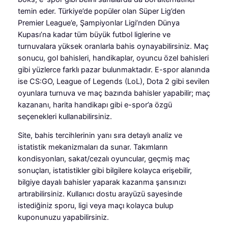
temin eder. Türkiye’de popüler olan Süper Lig’den
Premier League’e, Şampiyonlar Ligi’nden Dünya
Kupası’na kadar tüm büyük futbol liglerine ve
turnuvalara yüksek oranlarla bahis oynayabilirsiniz. Maç
sonucu, gol bahisleri, handikaplar, oyuncu özel bahisleri
gibi yüzlerce farklı pazar bulunmaktadır. E-spor alanında
ise CS:GO, League of Legends (LoL), Dota 2 gibi sevilen
oyunlara turnuva ve maç bazında bahisler yapabilir; maç
kazananı, harita handikapı gibi e-spor’a özgü
seçenekleri kullanabilirsiniz.
Site, bahis tercihlerinin yanı sıra detaylı analiz ve
istatistik mekanizmaları da sunar. Takımların
kondisyonları, sakat/cezalı oyuncular, geçmiş maç
sonuçları, istatistikler gibi bilgilere kolayca erişebilir,
bilgiye dayalı bahisler yaparak kazanma şansınızı
artırabilirsiniz. Kullanıcı dostu arayüzü sayesinde
istediğiniz sporu, ligi veya maçı kolayca bulup
kuponunuzu yapabilirsiniz.