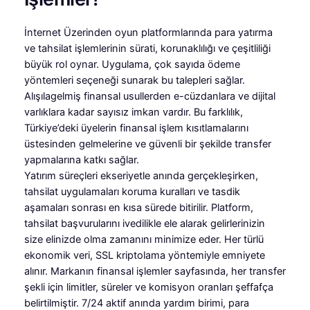
İnternet Üzerinden oyun platformlarında para yatırma
ve tahsilat işlemlerinin sürati, korunaklılığı ve çeşitliliği
büyük rol oynar. Uygulama, çok sayıda ödeme
yöntemleri seçeneği sunarak bu talepleri sağlar.
Alışılagelmiş finansal usullerden e-cüzdanlara ve dijital
varlıklara kadar sayısız imkan vardır. Bu farklılık,
Türkiye’deki üyelerin finansal işlem kısıtlamalarını
üstesinden gelmelerine ve güvenli bir şekilde transfer
yapmalarına katkı sağlar.
Yatırım süreçleri ekseriyetle anında gerçekleşirken,
tahsilat uygulamaları koruma kuralları ve tasdik
aşamaları sonrası en kısa sürede bitirilir. Platform,
tahsilat başvurularını ivedilikle ele alarak gelirlerinizin
size elinizde olma zamanını minimize eder. Her türlü
ekonomik veri, SSL kriptolama yöntemiyle emniyete
alınır. Markanın finansal işlemler sayfasında, her transfer
şekli için limitler, süreler ve komisyon oranları şeffafça
belirtilmiştir. 7/24 aktif anında yardım birimi, para