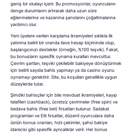
geniş bir skalayı içerir. Bu promosyonlar, oyuncuların
denge durumlarını artırarak daha uzun süre
eğlenmelerine ve kazanma şanslarını çoğaltmalarına
yardımcı olur.
Yeni üyelere verilen karşılama ikramiyeleri sıklıkla ilk
yatırıma belirli bir oranda ilave hesap biçiminde olup,
başlangıcınızı destekler (örneğin, %100 teşvik). Fakat,
bu bonusların spesifik oynama kuralları mevcuttur.
Çevrim şartları, teşviki çekilebilir bakiyeye dönüştürmek
için belirli sayıda bahis yapmayı ya da casino oyunu
oynamayı gerektirir. Site, bu koşulları genellikle uygun
düzeylerde tutar.
Şimdiki bahisçiler için bile mevduat ikramiyeleri, kayıp
telafileri (cashback), ücretsiz çevirmeler (free spin) ve
bedava bahis (free bet) fırsatları bulunur. Sadakat
programları ve Elit fırsatlar, düzenli oyunculara daha
üstün bonus oranları, hızlı çekimler, şahsi bakiye
idarecisi gibi spesifik ayrıcalıklar verir. Her bonus