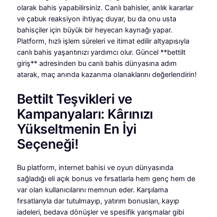
olarak bahis yapabilirsiniz. Canlı bahisler, anlık kararlar
ve çabuk reaksiyon ihtiyaç duyar, bu da onu usta
bahisçiler için büyük bir heyecan kaynağı yapar.
Platform, hızlı işlem süreleri ve itimat edilir altyapısıyla
canlı bahis yaşantınızı yardımcı olur. Güncel **bettilt
giriş** adresinden bu canlı bahis dünyasına adım
atarak, maç anında kazanma olanaklarını değerlendirin!
Bettilt Teşvikleri ve
Kampanyaları: Kârınızı
Yükseltmenin En İyi
Seçeneği!
Bu platform, internet bahisi ve oyun dünyasında
sağladığı eli açık bonus ve fırsatlarla hem genç hem de
var olan kullanıcılarını memnun eder. Karşılama
fırsatlarıyla dar tutulmayıp, yatırım bonusları, kayıp
iadeleri, bedava dönüşler ve spesifik yarışmalar gibi