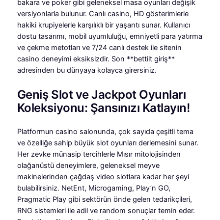
bakara ve poker gibi geleneksel masa oyunları değişik
versiyonlarla bulunur. Canlı casino, HD gösterimlerle
hakiki krupiyelerle karşılıklı bir yaşantı sunar. Kullanıcı
dostu tasarımı, mobil uyumluluğu, emniyetli para yatırma
ve çekme metotları ve 7/24 canlı destek ile sitenin
casino deneyimi eksiksizdir. Son **bettilt giriş**
adresinden bu dünyaya kolayca girersiniz.
Geniş Slot ve Jackpot Oyunları
Koleksiyonu: Şansınızı Katlayın!
Platformun casino salonunda, çok sayıda çeşitli tema
ve özelliğe sahip büyük slot oyunları derlemesini sunar.
Her zevke münasip tercihlerle Mısır mitolojisinden
olağanüstü deneyimlere, geleneksel meyve
makinelerinden çağdaş video slotlara kadar her şeyi
bulabilirsiniz. NetEnt, Microgaming, Play’n GO,
Pragmatic Play gibi sektörün önde gelen tedarikçileri,
RNG sistemleri ile adil ve random sonuçlar temin eder.