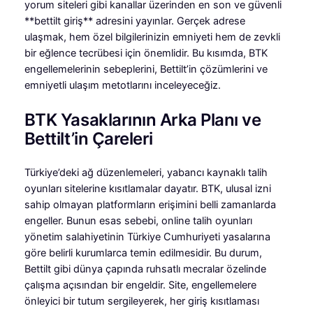
yorum siteleri gibi kanallar üzerinden en son ve güvenli
**bettilt giriş** adresini yayınlar. Gerçek adrese
ulaşmak, hem özel bilgilerinizin emniyeti hem de zevkli
bir eğlence tecrübesi için önemlidir. Bu kısımda, BTK
engellemelerinin sebeplerini, Bettilt’in çözümlerini ve
emniyetli ulaşım metotlarını inceleyeceğiz.
BTK Yasaklarının Arka Planı ve
Bettilt’in Çareleri
Türkiye’deki ağ düzenlemeleri, yabancı kaynaklı talih
oyunları sitelerine kısıtlamalar dayatır. BTK, ulusal izni
sahip olmayan platformların erişimini belli zamanlarda
engeller. Bunun esas sebebi, online talih oyunları
yönetim salahiyetinin Türkiye Cumhuriyeti yasalarına
göre belirli kurumlarca temin edilmesidir. Bu durum,
Bettilt gibi dünya çapında ruhsatlı mecralar özelinde
çalışma açısından bir engeldir. Site, engellemelere
önleyici bir tutum sergileyerek, her giriş kısıtlaması