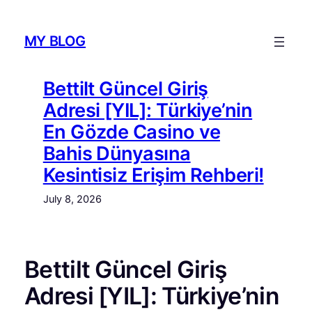
Skip
to
MY BLOG
content
Bettilt Güncel Giriş
Adresi [YIL]: Türkiye’nin
En Gözde Casino ve
Bahis Dünyasına
Kesintisiz Erişim Rehberi!
July 8, 2026
Bettilt Güncel Giriş
Adresi [YIL]: Türkiye’nin