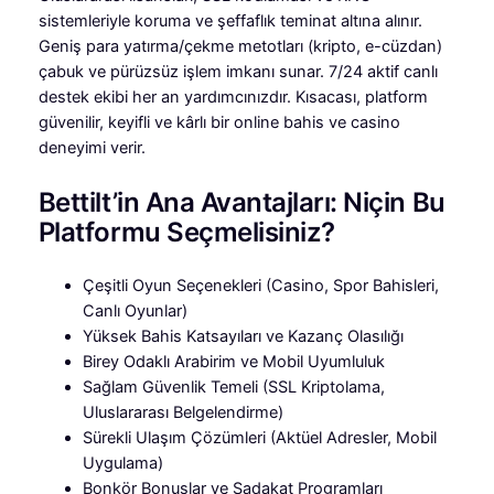
sistemleriyle koruma ve şeffaflık teminat altına alınır.
Geniş para yatırma/çekme metotları (kripto, e-cüzdan)
çabuk ve pürüzsüz işlem imkanı sunar. 7/24 aktif canlı
destek ekibi her an yardımcınızdır. Kısacası, platform
güvenilir, keyifli ve kârlı bir online bahis ve casino
deneyimi verir.
Bettilt’in Ana Avantajları: Niçin Bu
Platformu Seçmelisiniz?
Çeşitli Oyun Seçenekleri (Casino, Spor Bahisleri,
Canlı Oyunlar)
Yüksek Bahis Katsayıları ve Kazanç Olasılığı
Birey Odaklı Arabirim ve Mobil Uyumluluk
Sağlam Güvenlik Temeli (SSL Kriptolama,
Uluslararası Belgelendirme)
Sürekli Ulaşım Çözümleri (Aktüel Adresler, Mobil
Uygulama)
Bonkör Bonuslar ve Sadakat Programları