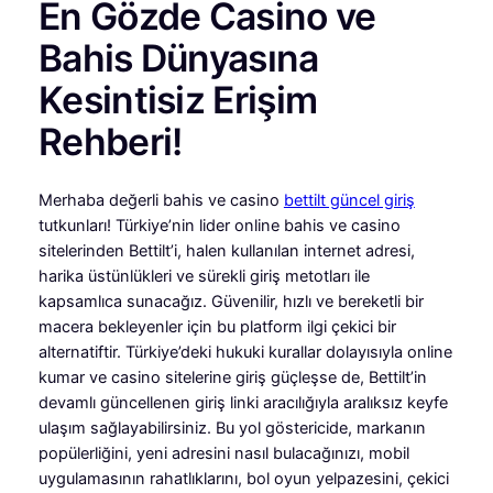
En Gözde Casino ve
Bahis Dünyasına
Kesintisiz Erişim
Rehberi!
Merhaba değerli bahis ve casino
bettilt güncel giriş
tutkunları! Türkiye’nin lider online bahis ve casino
sitelerinden Bettilt’i, halen kullanılan internet adresi,
harika üstünlükleri ve sürekli giriş metotları ile
kapsamlıca sunacağız. Güvenilir, hızlı ve bereketli bir
macera bekleyenler için bu platform ilgi çekici bir
alternatiftir. Türkiye’deki hukuki kurallar dolayısıyla online
kumar ve casino sitelerine giriş güçleşse de, Bettilt’in
devamlı güncellenen giriş linki aracılığıyla aralıksız keyfe
ulaşım sağlayabilirsiniz. Bu yol göstericide, markanın
popülerliğini, yeni adresini nasıl bulacağınızı, mobil
uygulamasının rahatlıklarını, bol oyun yelpazesini, çekici