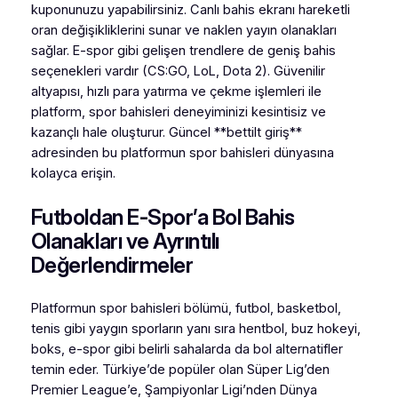
kuponunuzu yapabilirsiniz. Canlı bahis ekranı hareketli
oran değişikliklerini sunar ve naklen yayın olanakları
sağlar. E-spor gibi gelişen trendlere de geniş bahis
seçenekleri vardır (CS:GO, LoL, Dota 2). Güvenilir
altyapısı, hızlı para yatırma ve çekme işlemleri ile
platform, spor bahisleri deneyiminizi kesintisiz ve
kazançlı hale oluşturur. Güncel **bettilt giriş**
adresinden bu platformun spor bahisleri dünyasına
kolayca erişin.
Futboldan E-Spor’a Bol Bahis
Olanakları ve Ayrıntılı
Değerlendirmeler
Platformun spor bahisleri bölümü, futbol, basketbol,
tenis gibi yaygın sporların yanı sıra hentbol, buz hokeyi,
boks, e-spor gibi belirli sahalarda da bol alternatifler
temin eder. Türkiye’de popüler olan Süper Lig’den
Premier League’e, Şampiyonlar Ligi’nden Dünya