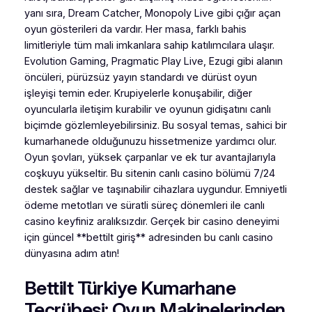
yanı sıra, Dream Catcher, Monopoly Live gibi çığır açan
oyun gösterileri da vardır. Her masa, farklı bahis
limitleriyle tüm mali imkanlara sahip katılımcılara ulaşır.
Evolution Gaming, Pragmatic Play Live, Ezugi gibi alanın
öncüleri, pürüzsüz yayın standardı ve dürüst oyun
işleyişi temin eder. Krupiyelerle konuşabilir, diğer
oyuncularla iletişim kurabilir ve oyunun gidişatını canlı
biçimde gözlemleyebilirsiniz. Bu sosyal temas, sahici bir
kumarhanede olduğunuzu hissetmenize yardımcı olur.
Oyun şovları, yüksek çarpanlar ve ek tur avantajlarıyla
coşkuyu yükseltir. Bu sitenin canlı casino bölümü 7/24
destek sağlar ve taşınabilir cihazlara uygundur. Emniyetli
ödeme metotları ve süratli süreç dönemleri ile canlı
casino keyfiniz aralıksızdır. Gerçek bir casino deneyimi
için güncel **bettilt giriş** adresinden bu canlı casino
dünyasına adım atın!
Bettilt Türkiye Kumarhane
Tecrübesi: Oyun Makinelerinden