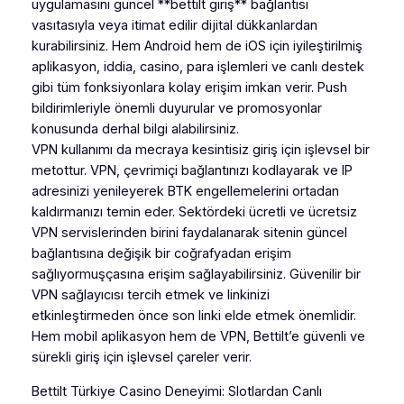
uygulamasını güncel **bettilt giriş** bağlantısı
vasıtasıyla veya itimat edilir dijital dükkanlardan
kurabilirsiniz. Hem Android hem de iOS için iyileştirilmiş
aplikasyon, iddia, casino, para işlemleri ve canlı destek
gibi tüm fonksiyonlara kolay erişim imkan verir. Push
bildirimleriyle önemli duyurular ve promosyonlar
konusunda derhal bilgi alabilirsiniz.
VPN kullanımı da mecraya kesintisiz giriş için işlevsel bir
metottur. VPN, çevrimiçi bağlantınızı kodlayarak ve IP
adresinizi yenileyerek BTK engellemelerini ortadan
kaldırmanızı temin eder. Sektördeki ücretli ve ücretsiz
VPN servislerinden birini faydalanarak sitenin güncel
bağlantısına değişik bir coğrafyadan erişim
sağlıyormuşçasına erişim sağlayabilirsiniz. Güvenilir bir
VPN sağlayıcısı tercih etmek ve linkinizi
etkinleştirmeden önce son linki elde etmek önemlidir.
Hem mobil aplikasyon hem de VPN, Bettilt’e güvenli ve
sürekli giriş için işlevsel çareler verir.
Bettilt Türkiye Casino Deneyimi: Slotlardan Canlı