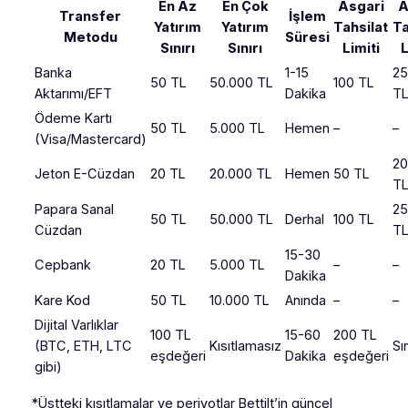
En Az
En Çok
Asgari
A
Transfer
İşlem
Yatırım
Yatırım
Tahsilat
Ta
Metodu
Süresi
Sınırı
Sınırı
Limiti
L
Banka
1-15
25
50 TL
50.000 TL
100 TL
Aktarımı/EFT
Dakika
T
Ödeme Kartı
50 TL
5.000 TL
Hemen
–
–
(Visa/Mastercard)
20
Jeton E-Cüzdan
20 TL
20.000 TL
Hemen
50 TL
T
Papara Sanal
25
50 TL
50.000 TL
Derhal
100 TL
Cüzdan
T
15-30
Cepbank
20 TL
5.000 TL
–
–
Dakika
Kare Kod
50 TL
10.000 TL
Anında
–
–
Dijital Varlıklar
100 TL
15-60
200 TL
(BTC, ETH, LTC
Kısıtlamasız
Sı
eşdeğeri
Dakika
eşdeğeri
gibi)
*Üstteki kısıtlamalar ve periyotlar Bettilt’in güncel