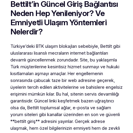
Bettilt’in Güncel Giriş Bağlantısı
Neden Hep Yenileniyor? Ve
Emniyetli Ulaşım Yöntemleri
Nelerdir?
Türkiye’deki BTK ulaşım blokajları sebebiyle, Bettilt gibi
uluslararası lisanslı mecraların internet bağlantıları
devamlı güncellenmek zorundadır. Site, bu yaklaşımla
Türk müşterilerine kesintisiz hizmet sunmayı ve hukuki
kısıtlamaları aşmayı amaçlar. Her engellemenin
sonrasında çabucak taze bir web adresine geçerek,
üyelerin tercih edilen aktivitelerine ve bahislere engelsiz
erişimini mümkün kılar. Bu hal, sitenin servis devamlılığı
garantisidir. Güncel linki keşfetmek bazen uğraştırıcı
olsa da, Bettilt toplumsal ağlar, e-posta ve sağlam
yorum siteleri gibi kanallar üzerinden en son ve güvenli
**bettilt giriş** adresini yayınlar. Gerçek adrese
ulaşmak, hem özel bilgilerinizin emniyeti hem de zevkli