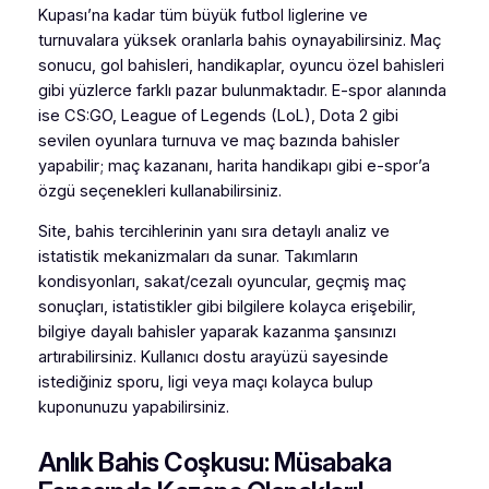
Kupası’na kadar tüm büyük futbol liglerine ve
turnuvalara yüksek oranlarla bahis oynayabilirsiniz. Maç
sonucu, gol bahisleri, handikaplar, oyuncu özel bahisleri
gibi yüzlerce farklı pazar bulunmaktadır. E-spor alanında
ise CS:GO, League of Legends (LoL), Dota 2 gibi
sevilen oyunlara turnuva ve maç bazında bahisler
yapabilir; maç kazananı, harita handikapı gibi e-spor’a
özgü seçenekleri kullanabilirsiniz.
Site, bahis tercihlerinin yanı sıra detaylı analiz ve
istatistik mekanizmaları da sunar. Takımların
kondisyonları, sakat/cezalı oyuncular, geçmiş maç
sonuçları, istatistikler gibi bilgilere kolayca erişebilir,
bilgiye dayalı bahisler yaparak kazanma şansınızı
artırabilirsiniz. Kullanıcı dostu arayüzü sayesinde
istediğiniz sporu, ligi veya maçı kolayca bulup
kuponunuzu yapabilirsiniz.
Anlık Bahis Coşkusu: Müsabaka