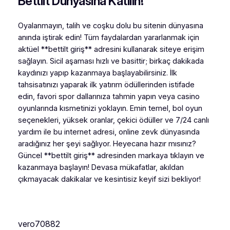
Bettilt Dünyasına Katılın!
Oyalanmayın, talih ve coşku dolu bu sitenin dünyasına
anında iştirak edin! Tüm faydalardan yararlanmak için
aktüel **bettilt giriş** adresini kullanarak siteye erişim
sağlayın. Sicil aşaması hızlı ve basittir; birkaç dakikada
kaydınızı yapıp kazanmaya başlayabilirsiniz. İlk
tahsisatınızı yaparak ilk yatırım ödüllerinden istifade
edin, favori spor dallarınıza tahmin yapın veya casino
oyunlarında kısmetinizi yoklayın. Emin temel, bol oyun
seçenekleri, yüksek oranlar, çekici ödüller ve 7/24 canlı
yardım ile bu internet adresi, online zevk dünyasında
aradığınız her şeyi sağlıyor. Heyecana hazır mısınız?
Güncel **bettilt giriş** adresinden markaya tıklayın ve
kazanmaya başlayın! Devasa mükafatlar, akıldan
çıkmayacak dakikalar ve kesintisiz keyif sizi bekliyor!
vero70882