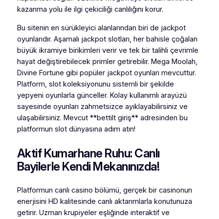
kazanma yolu ile ilgi çekiciliği canlılığını korur.
Bu sitenin en sürükleyici alanlarından biri de jackpot
oyunlarıdır. Aşamalı jackpot slotları, her bahisle çoğalan
büyük ikramiye birikimleri verir ve tek bir talihli çevrimle
hayat değiştirebilecek primler getirebilir. Mega Moolah,
Divine Fortune gibi popüler jackpot oyunları mevcuttur.
Platform, slot koleksiyonunu sistemli bir şekilde
yepyeni oyunlarla günceller. Kolay kullanımlı arayüzü
sayesinde oyunları zahmetsizce ayıklayabilirsiniz ve
ulaşabilirsiniz. Mevcut **bettilt giriş** adresinden bu
platformun slot dünyasına adım atın!
Aktif Kumarhane Ruhu: Canlı
Bayilerle Kendi Mekanınızda!
Platformun canlı casino bölümü, gerçek bir casinonun
enerjisini HD kalitesinde canlı aktarımlarla konutunuza
getirir. Uzman krupiyeler eşliğinde interaktif ve