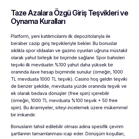
Taze Azalara Özgü Giriş Teşvikleri ve
Oynama Kuralları
Platform, yeni katılımcılarını ilk depozitolarıyla ile
beraber cazip giriş teşvikleriyle bekler. Bu bonuslar
sıklıkla spor iddaaları ve gazino oyunları uğruna müstakil
olarak yahut birleşik bir biçimde sağlanır. Spor bahisleri
teşviki ilk mevduatın %100 yahut daha yüksek bir
oranında ilave hesap biçiminde sunulur (örneğin, 1000
TL mevduata 1000 TL teşvik). Casino hoş geldin teşviki
de benzer şekilde, mevduata yüzde oranında teşvik ve
ek olarak bedava dönüşler (free spin) içerebilir
(örneğin, 1000 TL mevduata %100 teşvik + 50 free
spin). Bu ikramiyeler, siteyi incelemek üzere mükemmel
bir imkandır.
Bonusların tahsil edilebilir olması adına spesifik çevrim
şartlarının tamamlanması icap eder. Dönüşüm koşulları,