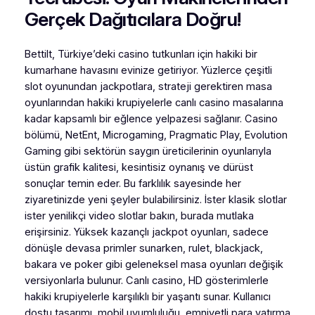
Gerçek Dağıtıcılara Doğru!
Bettilt, Türkiye’deki casino tutkunları için hakiki bir
kumarhane havasını evinize getiriyor. Yüzlerce çeşitli
slot oyunundan jackpotlara, strateji gerektiren masa
oyunlarından hakiki krupiyelerle canlı casino masalarına
kadar kapsamlı bir eğlence yelpazesi sağlanır. Casino
bölümü, NetEnt, Microgaming, Pragmatic Play, Evolution
Gaming gibi sektörün saygın üreticilerinin oyunlarıyla
üstün grafik kalitesi, kesintisiz oynanış ve dürüst
sonuçlar temin eder. Bu farklılık sayesinde her
ziyaretinizde yeni şeyler bulabilirsiniz. İster klasik slotlar
ister yenilikçi video slotlar bakın, burada mutlaka
erişirsiniz. Yüksek kazançlı jackpot oyunları, sadece
dönüşle devasa primler sunarken, rulet, blackjack,
bakara ve poker gibi geleneksel masa oyunları değişik
versiyonlarla bulunur. Canlı casino, HD gösterimlerle
hakiki krupiyelerle karşılıklı bir yaşantı sunar. Kullanıcı
dostu tasarımı, mobil uyumluluğu, emniyetli para yatırma