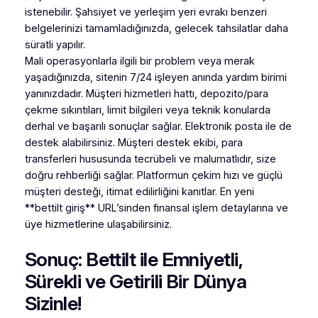
istenebilir. Şahsiyet ve yerleşim yeri evrakı benzeri
belgelerinizi tamamladığınızda, gelecek tahsilatlar daha
süratli yapılır.
Mali operasyonlarla ilgili bir problem veya merak
yaşadığınızda, sitenin 7/24 işleyen anında yardım birimi
yanınızdadır. Müşteri hizmetleri hattı, depozito/para
çekme sıkıntıları, limit bilgileri veya teknik konularda
derhal ve başarılı sonuçlar sağlar. Elektronik posta ile de
destek alabilirsiniz. Müşteri destek ekibi, para
transferleri hususunda tecrübeli ve malumatlıdır, size
doğru rehberliği sağlar. Platformun çekim hızı ve güçlü
müşteri desteği, itimat edilirliğini kanıtlar. En yeni
**bettilt giriş** URL’sinden finansal işlem detaylarına ve
üye hizmetlerine ulaşabilirsiniz.
Sonuç: Bettilt ile Emniyetli,
Sürekli ve Getirili Bir Dünya
Sizinle!