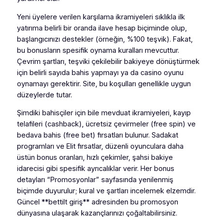
Yeni üyelere verilen karşılama ikramiyeleri sıklıkla ilk
yatırıma belirli bir oranda ilave hesap biçiminde olup,
başlangıcınızı destekler (örneğin, %100 teşvik). Fakat,
bu bonusların spesifik oynama kuralları mevcuttur.
Çevrim şartları, teşviki çekilebilir bakiyeye dönüştürmek
için belirli sayıda bahis yapmayı ya da casino oyunu
oynamayı gerektirir. Site, bu koşulları genellikle uygun
düzeylerde tutar.
Şimdiki bahisçiler için bile mevduat ikramiyeleri, kayıp
telafileri (cashback), ücretsiz çevirmeler (free spin) ve
bedava bahis (free bet) fırsatları bulunur. Sadakat
programları ve Elit fırsatlar, düzenli oyunculara daha
üstün bonus oranları, hızlı çekimler, şahsi bakiye
idarecisi gibi spesifik ayrıcalıklar verir. Her bonus
detayları “Promosyonlar” sayfasında yenilenmiş
biçimde duyurulur; kural ve şartları incelemek elzemdir.
Güncel **bettilt giriş** adresinden bu promosyon
dünyasına ulaşarak kazançlarınızı çoğaltabilirsiniz.