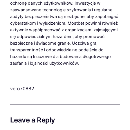
ochronę danych użytkowników. Inwestycje w
zaawansowane technologie szyfrowania i regularne
audyty bezpieczeństwa są niezbędne, aby zapobiegać
cyberatakom i wyłudzeniom. Mostbet powinni również
aktywnie współpracować z organizacjami zajmującymi
się odpowiedzialnym hazardem, aby promować
bezpieczne i świadome granie. Uczciwa gra,
transparentność i odpowiedzialne podejście do
hazardu są kluczowe dla budowania długotrwałego
zaufania i lojalności użytkowników.
vero70882
Leave a Reply