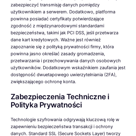
zabezpieczyć transmisję danych pomiędzy
użytkownikiem a serwerem. Dodatkowo, platforma
powinna posiadać certyfikaty potwierdzające
zgodność z międzynarodowymi standardami
bezpieczeństwa, takimi jak PCI DSS, jeśli przetwarza
dane kart kredytowych. Ważne jest również
zapoznanie się z polityką prywatności firmy, która
powinna jasno określać zasady gromadzenia,
przetwarzania i przechowywania danych osobowych
użytkowników. Dodatkowym wskaźnikiem zaufania jest
dostępność dwuetapowego uwierzytelniania (2FA),
zwiększającego ochronę konta.
Zabezpieczenia Techniczne i
Polityka Prywatności
Technologie szyfrowania odgrywają kluczową rolę w
zapewnieniu bezpieczeństwa transakcji i ochrony
danych. Standard SSL (Secure Sockets Layer) tworzy