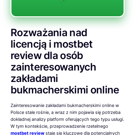
Rozważania nad
licencją i mostbet
review dla osób
zainteresowanych
zakładami
bukmacherskimi online
Zainteresowanie zakładami bukmacherskimi online w
Polsce stale rośnie, a wraz z nim pojawia się potrzeba
dokładnej analizy platform oferujących tego typu usługi.
W tym kontekście, przeprowadzenie rzetelnego
mostbet review
staje się kluczowe dla potencjalnych