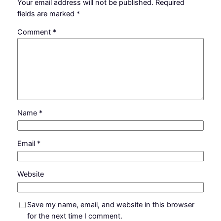
Your email address will not be published.
Required
fields are marked
*
Comment
*
Name
*
Email
*
Website
Save my name, email, and website in this browser
for the next time I comment.