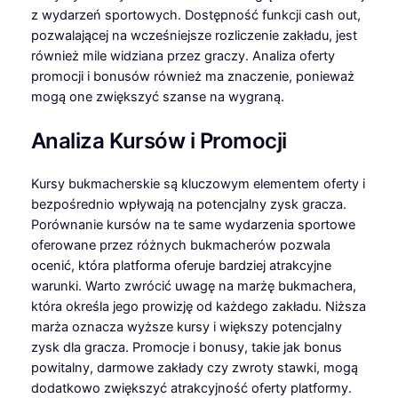
z wydarzeń sportowych. Dostępność funkcji cash out,
pozwalającej na wcześniejsze rozliczenie zakładu, jest
również mile widziana przez graczy. Analiza oferty
promocji i bonusów również ma znaczenie, ponieważ
mogą one zwiększyć szanse na wygraną.
Analiza Kursów i Promocji
Kursy bukmacherskie są kluczowym elementem oferty i
bezpośrednio wpływają na potencjalny zysk gracza.
Porównanie kursów na te same wydarzenia sportowe
oferowane przez różnych bukmacherów pozwala
ocenić, która platforma oferuje bardziej atrakcyjne
warunki. Warto zwrócić uwagę na marżę bukmachera,
która określa jego prowizję od każdego zakładu. Niższa
marża oznacza wyższe kursy i większy potencjalny
zysk dla gracza. Promocje i bonusy, takie jak bonus
powitalny, darmowe zakłady czy zwroty stawki, mogą
dodatkowo zwiększyć atrakcyjność oferty platformy.