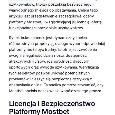
użytkowników, którzy poszukują bezpiecznego i
wiarygodnego miejsca do obstawiania. Celem tego
artykułu jest przedstawienie szczegółowej oceny
platformy Mostbet, uwzględniającej jej licencję, ofertę,
funkcjonalności oraz opinie użytkowników.
Rynek bukmacherski jest dynamiczny i pełen
różnorodnych propozycji, dlatego wybór odpowiedniej
platformy może być trudny. Istotne jest zwrócenie
uwagi na legalność działalności, dostępność
atrakcyjnych kursów, różnorodność dyscyplin
sportowych oraz wygodę użytkowania. Weryfikacja
tych aspektów pozwoli uniknąć potencjalnych
problemów i cieszyć się bezpieczną rozrywką z
obstawiania online. Ta analiza pomoże zrozumieć, czy
Mostbet spełnia oczekiwania współczesnego gracza.
Licencja i Bezpieczeństwo
Platformy Mostbet