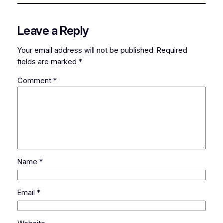
Leave a Reply
Your email address will not be published.
Required
fields are marked
*
Comment
*
Name
*
Email
*