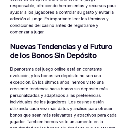
responsable, ofreciendo herramientas y recursos para
ayudar a los jugadores a controlar su gasto y evitar la
adicción al juego. Es importante leer los términos y
condiciones del casino antes de registrarse y
comenzar a jugar.
Nuevas Tendencias y el Futuro
de los Bonos Sin Depósito
El panorama del juego online está en constante
evolución, y los bonos sin depósito no son una
excepción. En los últimos años, hemos visto una
creciente tendencia hacia bonos sin depósito más
personalizados y adaptados a las preferencias
individuales de los jugadores. Los casinos están
utilizando cada vez más datos y análisis para ofrecer
bonos que sean más relevantes y atractivos para cada
jugador. También hemos visto un aumento en la