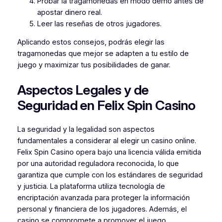
Probar la tragamonedas en modo demo antes de
apostar dinero real.
Leer las reseñas de otros jugadores.
Aplicando estos consejos, podrás elegir las
tragamonedas que mejor se adapten a tu estilo de
juego y maximizar tus posibilidades de ganar.
Aspectos Legales y de
Seguridad en Felix Spin Casino
La seguridad y la legalidad son aspectos
fundamentales a considerar al elegir un casino online.
Felix Spin Casino opera bajo una licencia válida emitida
por una autoridad reguladora reconocida, lo que
garantiza que cumple con los estándares de seguridad
y justicia. La plataforma utiliza tecnología de
encriptación avanzada para proteger la información
personal y financiera de los jugadores. Además, el
casino se compromete a promover el juego