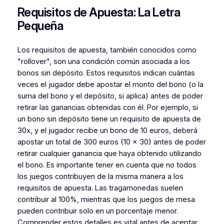
Requisitos de Apuesta: La Letra
Pequeña
Los requisitos de apuesta, también conocidos como
"rollover", son una condición común asociada a los
bonos sin depósito. Estos requisitos indican cuántas
veces el jugador debe apostar el monto del bono (o la
suma del bono y el depósito, si aplica) antes de poder
retirar las ganancias obtenidas con él. Por ejemplo, si
un bono sin depósito tiene un requisito de apuesta de
30x, y el jugador recibe un bono de 10 euros, deberá
apostar un total de 300 euros (10 x 30) antes de poder
retirar cualquier ganancia que haya obtenido utilizando
el bono. Es importante tener en cuenta que no todos
los juegos contribuyen de la misma manera a los
requisitos de apuesta. Las tragamonedas suelen
contribuir al 100%, mientras que los juegos de mesa
pueden contribuir solo en un porcentaje menor.
Comprender estos detalles es vital antes de aceptar