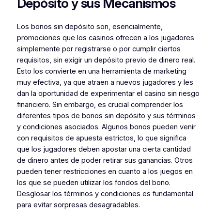
Depósito y sus Mecanismos
Los bonos sin depósito son, esencialmente,
promociones que los casinos ofrecen a los jugadores
simplemente por registrarse o por cumplir ciertos
requisitos, sin exigir un depósito previo de dinero real.
Esto los convierte en una herramienta de marketing
muy efectiva, ya que atraen a nuevos jugadores y les
dan la oportunidad de experimentar el casino sin riesgo
financiero. Sin embargo, es crucial comprender los
diferentes tipos de bonos sin depósito y sus términos
y condiciones asociados. Algunos bonos pueden venir
con requisitos de apuesta estrictos, lo que significa
que los jugadores deben apostar una cierta cantidad
de dinero antes de poder retirar sus ganancias. Otros
pueden tener restricciones en cuanto a los juegos en
los que se pueden utilizar los fondos del bono.
Desglosar los términos y condiciones es fundamental
para evitar sorpresas desagradables.