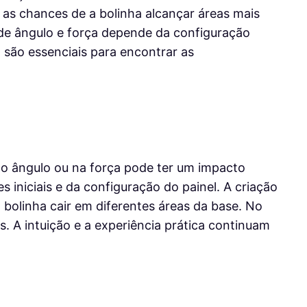
 as chances de a bolinha alcançar áreas mais
 de ângulo e força depende da configuração
a são essenciais para encontrar as
 no ângulo ou na força pode ter um impacto
 iniciais e da configuração do painel. A criação
 bolinha cair em diferentes áreas da base. No
. A intuição e a experiência prática continuam