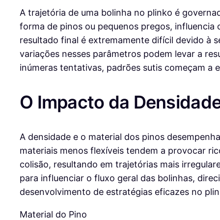
A trajetória de uma bolinha no plinko é governad
forma de pinos ou pequenos pregos, influencia o
resultado final é extremamente difícil devido à
variações nesses parâmetros podem levar a res
inúmeras tentativas, padrões sutis começam a em
O Impacto da Densidade 
A densidade e o material dos pinos desempenham
materiais menos flexíveis tendem a provocar ri
colisão, resultando em trajetórias mais irregular
para influenciar o fluxo geral das bolinhas, di
desenvolvimento de estratégias eficazes no plin
Material do Pino