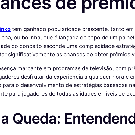
ances de prêmio
inko
tem ganhado popularidade crescente, tanto em f
 ficha, ou bolinha, que é lançada do topo de um painel
idade do conceito esconde uma complexidade estratég
 significativamente as chances de obter prêmios va
esença marcante em programas de televisão, com prêm
gadores desfrutar da experiência a qualquer hora e 
 para o desenvolvimento de estratégias baseadas na
e para jogadores de todas as idades e níveis de exp
da Queda: Entendend