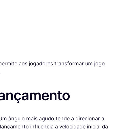
 permite aos jogadores transformar um jogo
.
 Lançamento
 Um ângulo mais agudo tende a direcionar a
lançamento influencia a velocidade inicial da