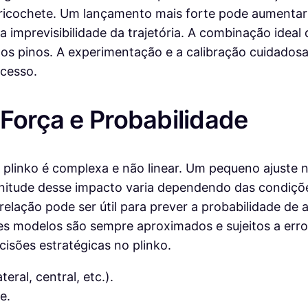
da ricochete. Um lançamento mais forte pode aumentar
imprevisibilidade da trajetória. A combinação ideal
 dos pinos. A experimentação e a calibração cuidados
cesso.
 Força e Probabilidade
o plinko é complexa e não linear. Um pequeno ajuste
agnitude desse impacto varia dependendo das condições
ação pode ser útil para prever a probabilidade de a
es modelos são sempre aproximados e sujeitos a erros
isões estratégicas no plinko.
eral, central, etc.).
e.