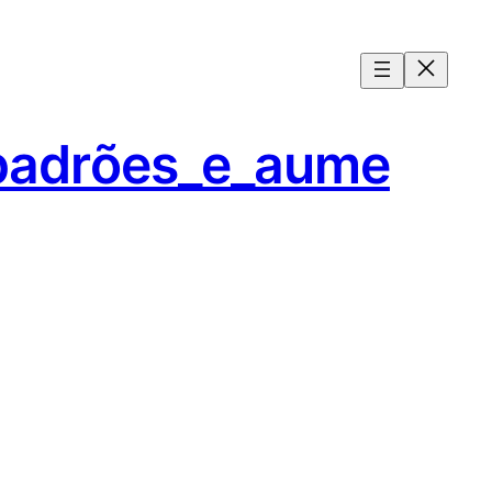
_padrões_e_aume