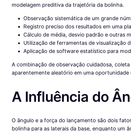
modelagem preditiva da trajetória da bolinha.
Observação sistemática de um grande núm
Registro preciso dos resultados em uma pl
Cálculo de média, desvio padrão e outras me
Utilização de ferramentas de visualização d
Aplicação de software estatístico para mod
A combinação de observação cuidadosa, coleta d
aparentemente aleatório em uma oportunidade e
A Influência do Â
O ângulo e a força do lançamento são dois fator
bolinha para as laterais da base, enquanto um ân