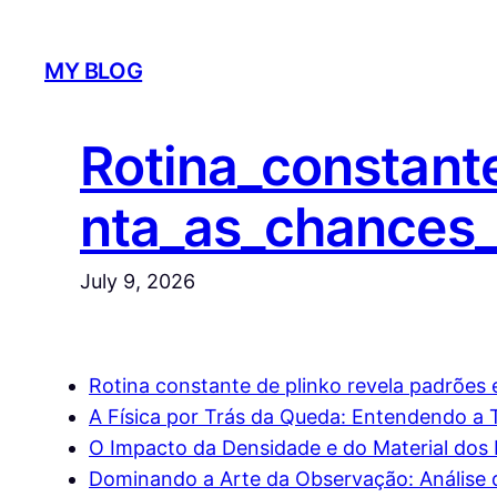
Skip
to
MY BLOG
content
Rotina_constant
nta_as_chances_
July 9, 2026
Rotina constante de plinko revela padrões
A Física por Trás da Queda: Entendendo a T
O Impacto da Densidade e do Material dos 
Dominando a Arte da Observação: Análise d