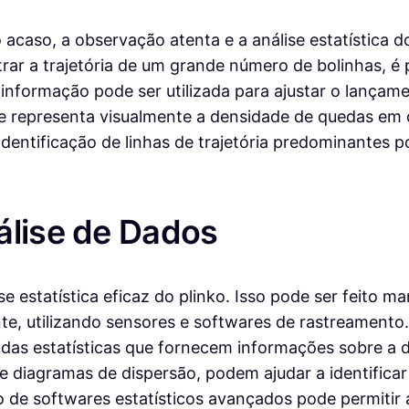
aso, a observação atenta e a análise estatística d
r a trajetória de um grande número de bolinhas, é po
nformação pode ser utilizada para ajustar o lançame
e representa visualmente a densidade de quedas em 
 identificação de linhas de trajetória predominantes p
álise de Dados
ise estatística eficaz do plinko. Isso pode ser feito 
, utilizando sensores e softwares de rastreamento.
idas estatísticas que fornecem informações sobre a 
e diagramas de dispersão, podem ajudar a identificar
o de softwares estatísticos avançados pode permitir 