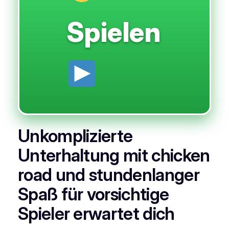
Spielen
Unkomplizierte
Unterhaltung mit chicken
road und stundenlanger
Spaß für vorsichtige
Spieler erwartet dich