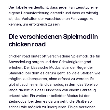
Die Tabelle verdeutlicht, dass jeder Fahrzeugtyp eine
eigene Herausforderung darstellt und dass es wichtig
ist, das Verhalten der verschiedenen Fahrzeuge zu
kennen, um erfolgreich zu sein.
Die verschiedenen Spielmodi in
chicken road
chicken road bietet oft verschiedene Spielmodi, die für
Abwechslung sorgen und den Schwierigkeitsgrad
erhöhen. Der klassische Modus ist in der Regel der
Standard, bei dem es darum geht, so viele Straßen wie
möglich zu überqueren, ohne erfasst zu werden. Es
gibt oft auch einen Endlosmodus, in dem das Spiel so
lange dauert, bis das Hühnchen von einem Fahrzeug
erfasst wird. Ein weiterer beliebter Modus ist der
Zeitmodus, bei dem es darum geht, die Straße so
schnell wie möglich zu überqueren. Einige Versionen