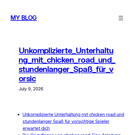
Skip
to
MY BLOG
content
Unkomplizierte_Unterhaltu
ng_mit_chicken_road_und_
stundenlanger_Spaß_für_v
orsic
July 9, 2026
Unkomplizierte Unterhaltung mit chicken road und
stundenlanger Spaß für vorsichtige Spieler
erwartet dich