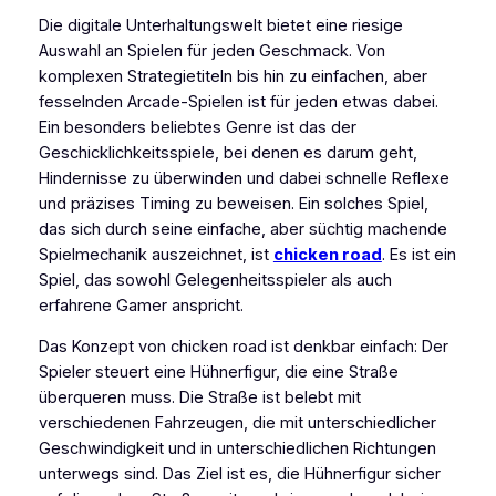
Die digitale Unterhaltungswelt bietet eine riesige
Auswahl an Spielen für jeden Geschmack. Von
komplexen Strategietiteln bis hin zu einfachen, aber
fesselnden Arcade-Spielen ist für jeden etwas dabei.
Ein besonders beliebtes Genre ist das der
Geschicklichkeitsspiele, bei denen es darum geht,
Hindernisse zu überwinden und dabei schnelle Reflexe
und präzises Timing zu beweisen. Ein solches Spiel,
das sich durch seine einfache, aber süchtig machende
Spielmechanik auszeichnet, ist
chicken road
. Es ist ein
Spiel, das sowohl Gelegenheitsspieler als auch
erfahrene Gamer anspricht.
Das Konzept von chicken road ist denkbar einfach: Der
Spieler steuert eine Hühnerfigur, die eine Straße
überqueren muss. Die Straße ist belebt mit
verschiedenen Fahrzeugen, die mit unterschiedlicher
Geschwindigkeit und in unterschiedlichen Richtungen
unterwegs sind. Das Ziel ist es, die Hühnerfigur sicher