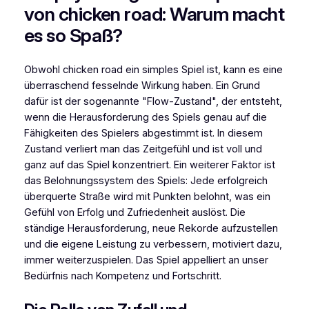
von chicken road: Warum macht
es so Spaß?
Obwohl chicken road ein simples Spiel ist, kann es eine
überraschend fesselnde Wirkung haben. Ein Grund
dafür ist der sogenannte "Flow-Zustand", der entsteht,
wenn die Herausforderung des Spiels genau auf die
Fähigkeiten des Spielers abgestimmt ist. In diesem
Zustand verliert man das Zeitgefühl und ist voll und
ganz auf das Spiel konzentriert. Ein weiterer Faktor ist
das Belohnungssystem des Spiels: Jede erfolgreich
überquerte Straße wird mit Punkten belohnt, was ein
Gefühl von Erfolg und Zufriedenheit auslöst. Die
ständige Herausforderung, neue Rekorde aufzustellen
und die eigene Leistung zu verbessern, motiviert dazu,
immer weiterzuspielen. Das Spiel appelliert an unser
Bedürfnis nach Kompetenz und Fortschritt.