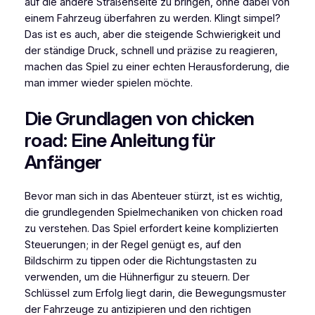
auf die andere Straßenseite zu bringen, ohne dabei von
einem Fahrzeug überfahren zu werden. Klingt simpel?
Das ist es auch, aber die steigende Schwierigkeit und
der ständige Druck, schnell und präzise zu reagieren,
machen das Spiel zu einer echten Herausforderung, die
man immer wieder spielen möchte.
Die Grundlagen von chicken
road: Eine Anleitung für
Anfänger
Bevor man sich in das Abenteuer stürzt, ist es wichtig,
die grundlegenden Spielmechaniken von chicken road
zu verstehen. Das Spiel erfordert keine komplizierten
Steuerungen; in der Regel genügt es, auf den
Bildschirm zu tippen oder die Richtungstasten zu
verwenden, um die Hühnerfigur zu steuern. Der
Schlüssel zum Erfolg liegt darin, die Bewegungsmuster
der Fahrzeuge zu antizipieren und den richtigen